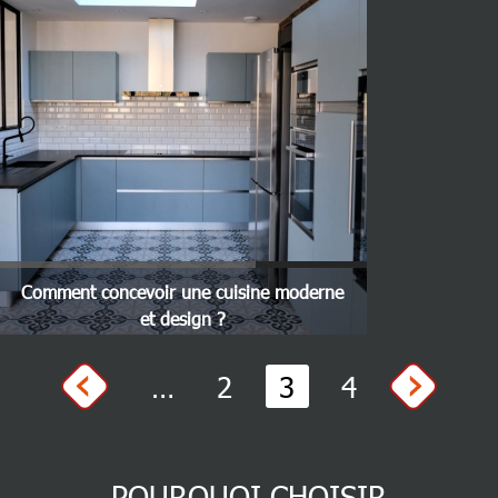
Comment concevoir une cuisine moderne
et design ?
Pagination
Page
Page courante
Page
…
2
3
4
POURQUOI CHOISIR