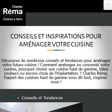
Aller au contenu principal
Analytics
DEVENIR
REVENDEUR
CONSEILS ET INSPIRATIONS POUR
AMÉNAGER VOTRE CUISINE
PROJET À
DISTANCE
Découvrez de nombreux conseils et tendances pour aménager
votre future cuisine ! Comment aménager ou concevoir votre
cuisine, pourquoi choisir une cuisine haut de gamme, idées
RDV EN
MAGASIN
couleurs ou encore choix de l'implantation ? Charles Réma,
l'expert des cuisines haut de gamme vous dit tout, inspirez-
vous !
NOS
CUISINISTES
Fil d'Ariane
Accueil
Conseils et Tendances
MENU