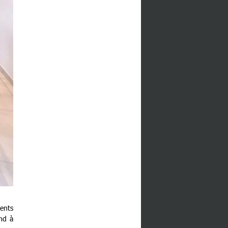
ents
nd à