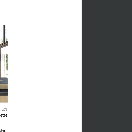
. Les
ette
sign.