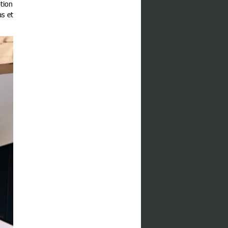
ption
as et