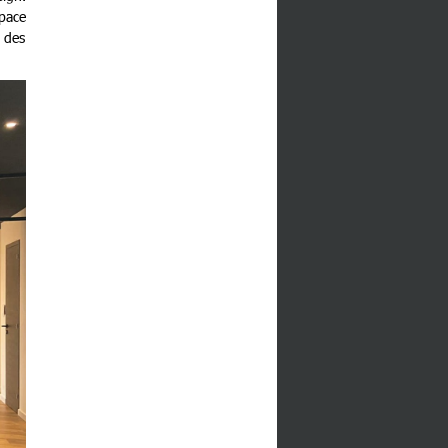
space
s des