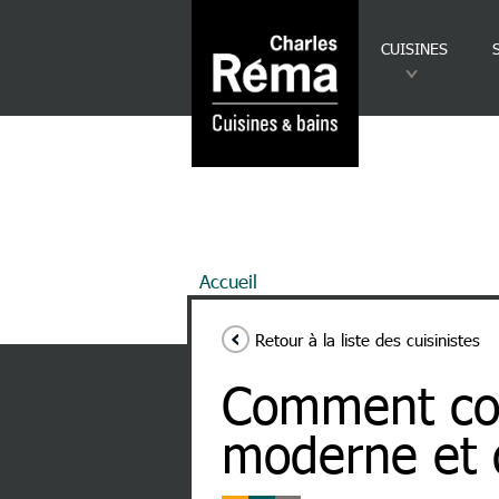
Analytics
Aller au contenu principal
CUISINES
Fil d'Ariane
Accueil
Comment Concevoir Une C
Retour à la liste des cuisinistes
Comment con
moderne et 