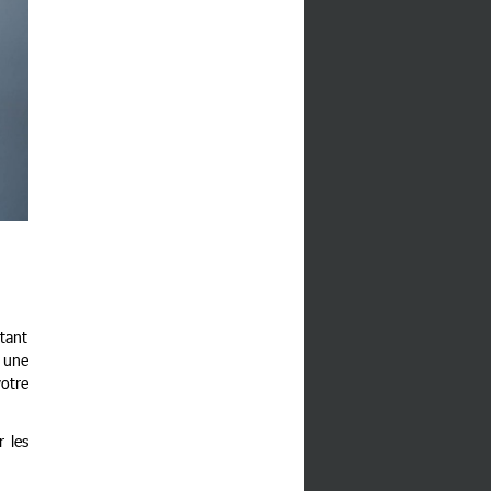
rtant
 une
otre
 les