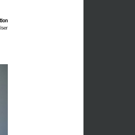
tion
iser