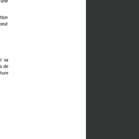
r une
tion
 peut
ir sa
ns de
ture