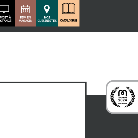
ROJET À
RDV EN
NOS
CATALOGUE
ISTANCE
MAGASIN
CUISINISTES