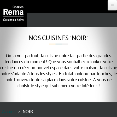
Aller au contenu principal
Analytics
DEVENIR
REVENDEUR
NOS CUISINES "NOIR"
PROJET À
DISTANCE
On la voit partout, la cuisine noire fait partie des grandes
tendances du moment ! Que vous souhaitiez relooker votre
cuisine ou créer un nouvel espace dans votre maison, la cuisine
RDV EN
noire s’adapte à tous les styles. En total look ou par touches, le
MAGASIN
noir trouvera toute sa place dans votre cuisine. A vous de
choisir le style qui sublimera votre intérieur !
NOS
CUISINISTES
Fil d'Ariane
Accueil
NOIR
MENU