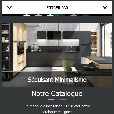
FILTRER PAR
Couleur principale
Retrouvez l'ensemble de nos coloris en découvrant chaque cuisine
Aspect de la cuisine :
TOUS
Type d'implantation
TOUTES
Séduisant Minimalisme
Matériaux
Notre Catalogue
- TOUT -
En manque d'inspiration ? Feuilletez notre
catalogue en ligne !