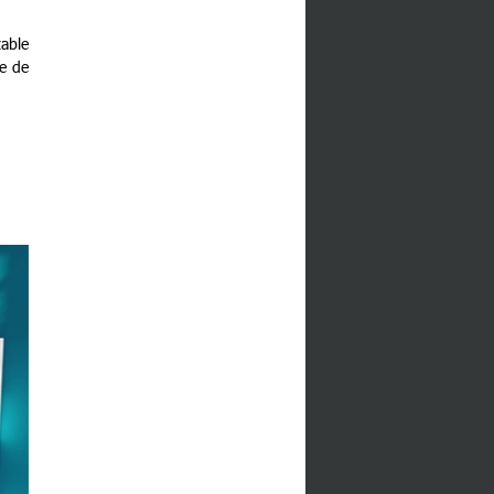
table
te de