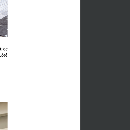
t de
 Côté