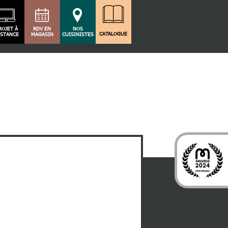
ROJET À
RDV EN
NOS
CATALOGUE
ISTANCE
MAGASIN
CUISINISTES