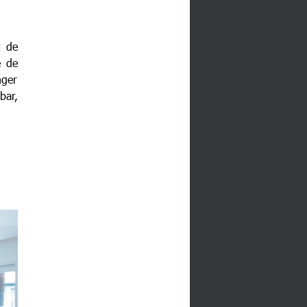
 de
e de
nger
bar,