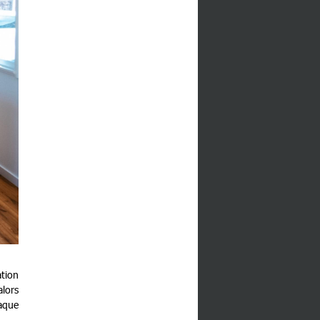
tion
alors
haque