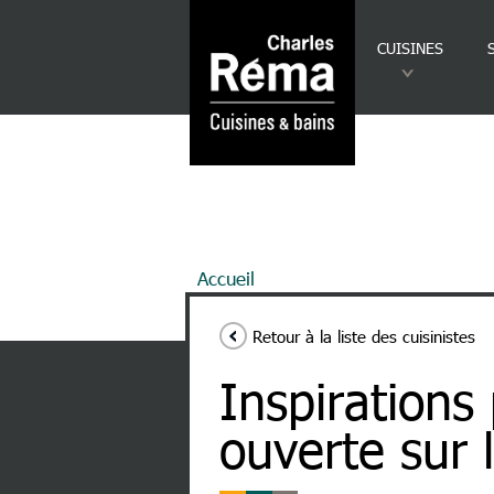
Analytics
Aller au contenu principal
CUISINES
Fil d'Ariane
Accueil
Inspirations Pour Une Cuis
Retour à la liste des cuisinistes
Inspirations
ouverte sur l