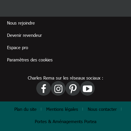
Footer revendeur
Nous rejoindre
Devenir revendeur
Espace pro
Paramètres des cookies
Charles Rema sur les réseaux sociaux :
Footer
Plan du site
Mentions légales
Nous contacter
Portes & Aménagements Portea