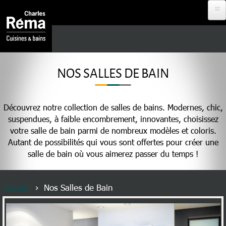
Aller au contenu principal
Analytics
DEVENIR
REVENDEUR
NOS SALLES DE BAIN
PROJET À
DISTANCE
Découvrez notre collection de salles de bains. Modernes, chic,
suspendues, à faible encombrement, innovantes, choisissez
votre salle de bain parmi de nombreux modèles et coloris.
RDV EN
Autant de possibilités qui vous sont offertes pour créer une
MAGASIN
salle de bain où vous aimerez passer du temps !
Fil d'Ariane
Accueil
Nos Salles de Bain
NOS
CUISINISTES
MENU