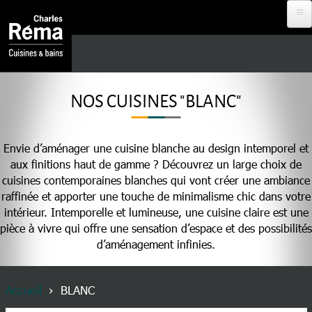
Aller au contenu principal
Analytics
DEVENIR
REVENDEUR
NOS CUISINES "BLANC"
PROJET À
DISTANCE
Envie d’aménager une cuisine blanche au design intemporel et
aux finitions haut de gamme ? Découvrez un large choix de
cuisines contemporaines blanches qui vont créer une ambiance
RDV EN
raffinée et apporter une touche de minimalisme chic dans votre
MAGASIN
intérieur. Intemporelle et lumineuse, une cuisine claire est une
pièce à vivre qui offre une sensation d’espace et des possibilités
d’aménagement infinies.
NOS
CUISINISTES
Fil d'Ariane
Accueil
BLANC
MENU