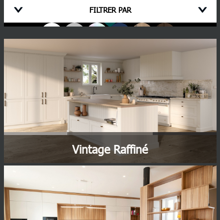
FILTRER PAR
Couleur principale
Retrouvez l'ensemble de nos coloris en découvrant chaque cuisine
Aspect de la cuisine :
TOUS
Type d'implantation
TOUTES
Vintage Raffiné
Matériaux
- TOUT -