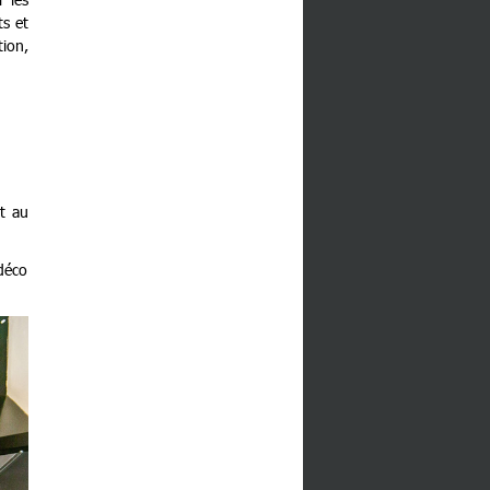
ts et
tion,
ut au
 déco