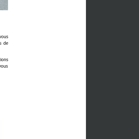
 vous
es de
ions
-vous