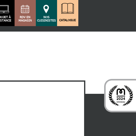
ROJET À
RDV EN
NOS
CATALOGUE
ISTANCE
MAGASIN
CUISINISTES