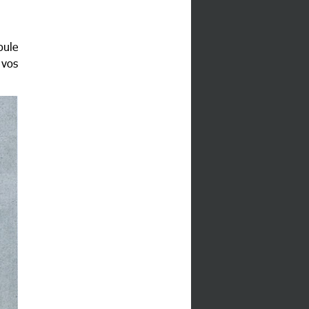
oule
 vos