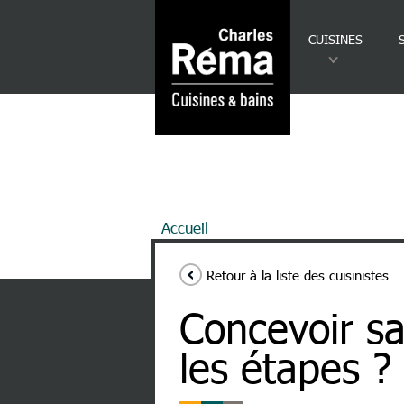
Analytics
Aller au contenu principal
CUISINES
Fil d'Ariane
Accueil
Concevoir Sa Cuisine : Qu
Retour à la liste des cuisinistes
Concevoir sa
les étapes ?