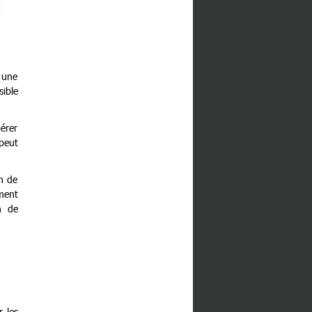
r une
sible
érer
 peut
in de
ement
n de
r les