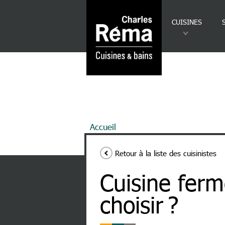
Analytics
Aller au contenu principal
CUISINES
Fil d'Ariane
Accueil
Cuisine Fermée ou Ouverte
Retour à la liste des cuisinistes
Cuisine ferm
choisir ?