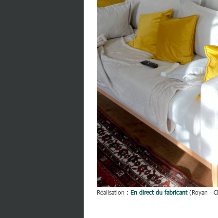
Réalisation
:
En direct du fabricant
(Royan - C