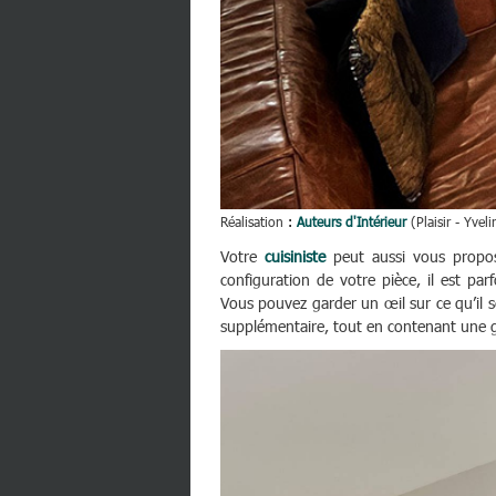
Réalisation
:
Auteurs d'Intérieur
(Plaisir - Yveli
Votre
cuisiniste
peut aussi vous proposer
configuration de votre pièce, il est par
Vous pouvez garder un œil sur ce qu’il s
supplémentaire, tout en contenant une g