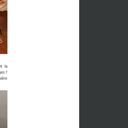
et la
ges ?
mière