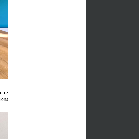
votre
tions