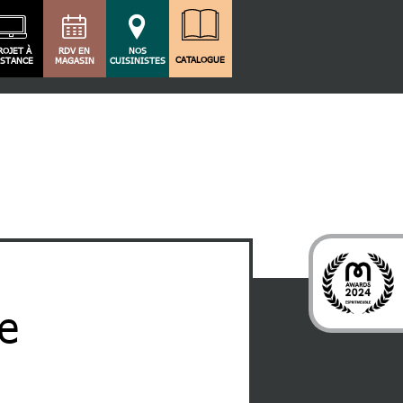
ROJET À
RDV EN
NOS
CATALOGUE
ISTANCE
MAGASIN
CUISINISTES
le