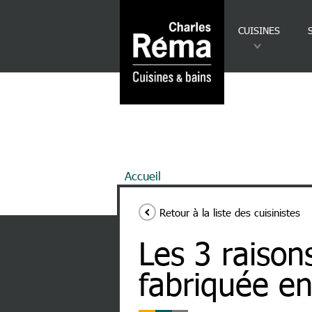
Analytics
Aller au contenu principal
CUISINES
Fil d'Ariane
Accueil
Les 3 Raisons de Choisir 
Retour à la liste des cuisinistes
Les 3 raison
fabriquée e