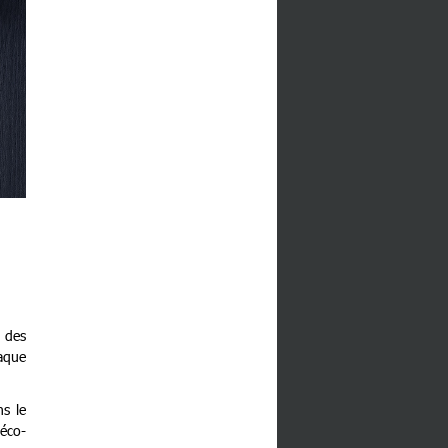
 des
aque
ns le
éco-