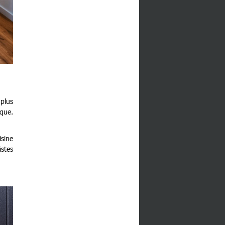
plus
ique.
sine
istes