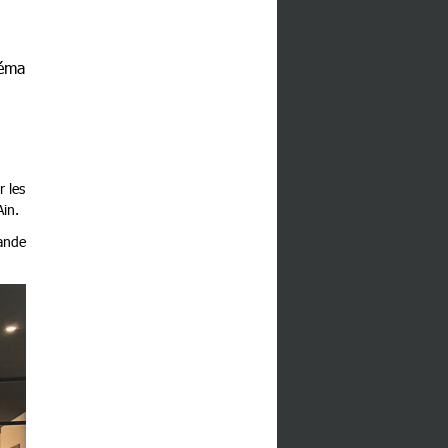
Réma
r les
Ain.
ande