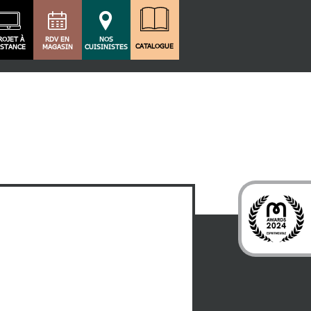
ROJET À
RDV EN
NOS
CATALOGUE
ISTANCE
MAGASIN
CUISINISTES
e