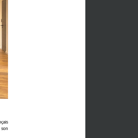
nçais
s son