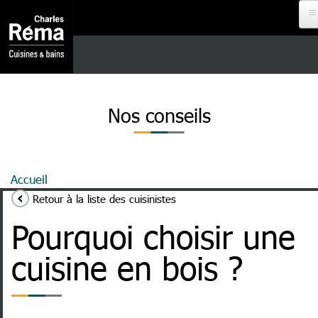
Aller au contenu principal
Analytics
DEVENIR
REVENDEUR
Nos conseils
PROJET À
DISTANCE
Fil d'Ariane
Accueil
Pourquoi Choisir Une Cuisine En Bois ?
RDV EN
Retour à la liste des cuisinistes
MAGASIN
Pourquoi choisir une
cuisine en bois ?
NOS
CUISINISTES
MENU