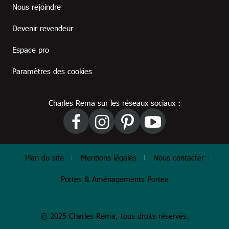
Footer revendeur
Nous rejoindre
Devenir revendeur
Espace pro
Paramètres des cookies
Charles Rema sur les réseaux sociaux :
Footer
Plan du site
Mentions légales
Nous contacter
Portes & Aménagements Portea
© 2025 Charles Rema, tous droits réservés.