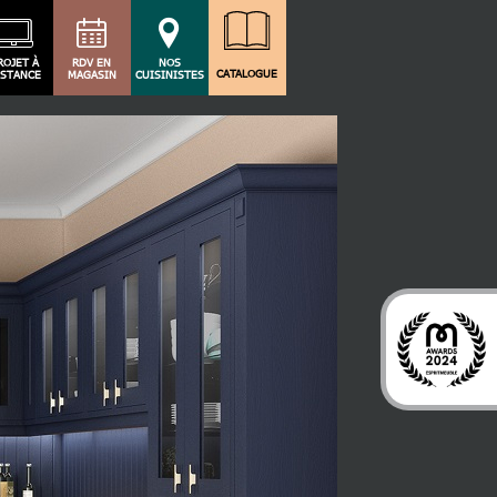
ROJET À
RDV EN
NOS
CATALOGUE
ISTANCE
MAGASIN
CUISINISTES