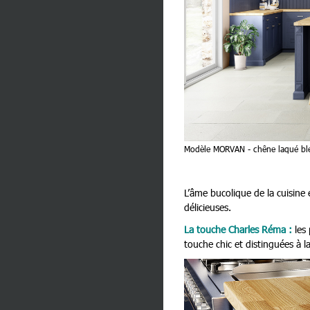
Modèle MORVAN - chêne laqué bleu
L’âme bucolique de la cuisine é
délicieuses.
La touche Charles Réma :
les
touche chic et distinguées à la 