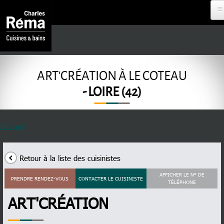
Aller au contenu principal
Analytics
DEVENIR
REVENDEUR
ART'CRÉATION À LE COTEAU
- LOIRE (42)
PROJET À
DISTANCE
Fil d'Ariane
Accueil
RDV EN
MAGASIN
Retour à la liste des cuisinistes
AFFICHER LE N° DE
PRENDRE RENDEZ-VOUS
CONTACTER LE CUISINISTE
TÉLÉPHONE
NOS
CUISINISTES
ART'CRÉATION
MENU