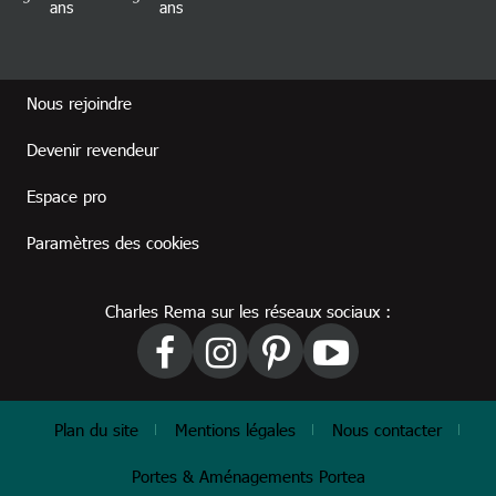
ans
ans
Footer revendeur
Nous rejoindre
Devenir revendeur
Espace pro
Paramètres des cookies
Charles Rema sur les réseaux sociaux :
Footer
Plan du site
Mentions légales
Nous contacter
Portes & Aménagements Portea