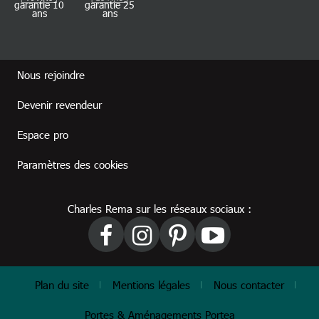
garantie 10
garantie 25
ans
ans
Footer revendeur
Nous rejoindre
Devenir revendeur
Espace pro
Paramètres des cookies
Charles Rema sur les réseaux sociaux :
Footer
Plan du site
Mentions légales
Nous contacter
Portes & Aménagements Portea