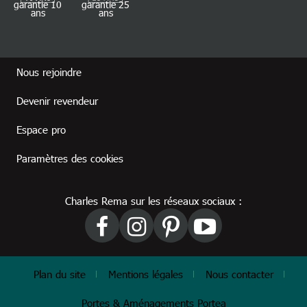
garantie 10
garantie 25
ans
ans
Footer revendeur
Nous rejoindre
Devenir revendeur
Espace pro
Paramètres des cookies
Charles Rema sur les réseaux sociaux :
Footer
Plan du site
Mentions légales
Nous contacter
Portes & Aménagements Portea