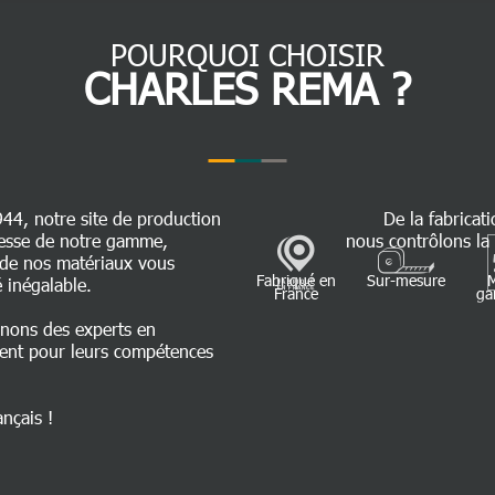
POURQUOI CHOISIR
CHARLES REMA ?
944, notre site de production
De la fabricati
chesse de notre gamme,
nous contrôlons la 
é de nos matériaux vous
Fabriqué en
Sur-mesure
 inégalable.
France
ga
nnons des experts en
ent pour leurs compétences
ançais !