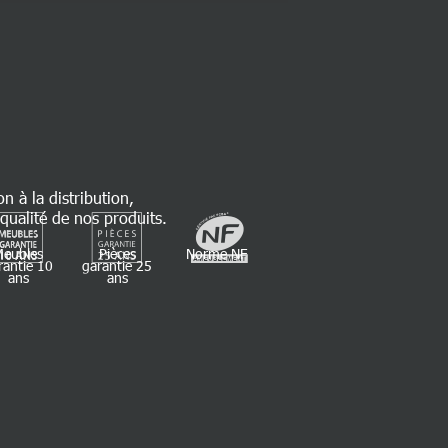
on à la distribution,
qualité de nos produits.
Meubles
Pièces
Norme NF
rantie 10
garantie 25
ans
ans