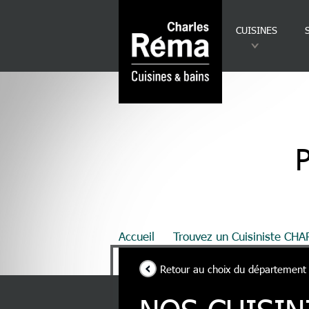
Analytics
Aller au contenu principal
CUISINES
P
Fil d'Ariane
Accueil
Trouvez un Cuisiniste CH
Retour au choix du département