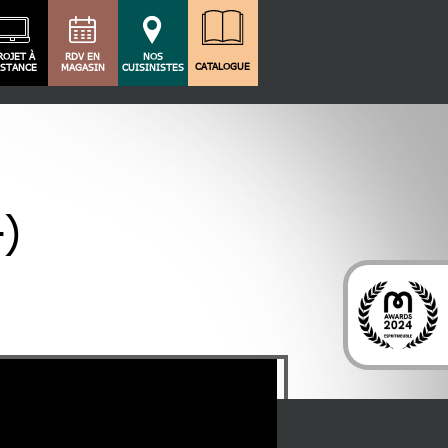
ROJET À
RDV EN
NOS
CATALOGUE
ISTANCE
MAGASIN
CUISINISTES
4)