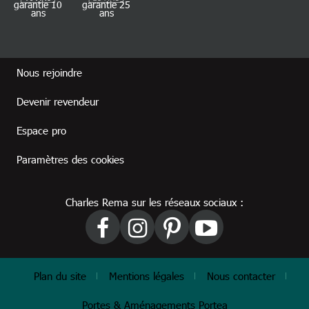
garantie 10
garantie 25
ans
ans
Footer revendeur
Nous rejoindre
Devenir revendeur
Espace pro
Paramètres des cookies
Charles Rema sur les réseaux sociaux :
Footer
Plan du site
Mentions légales
Nous contacter
Portes & Aménagements Portea