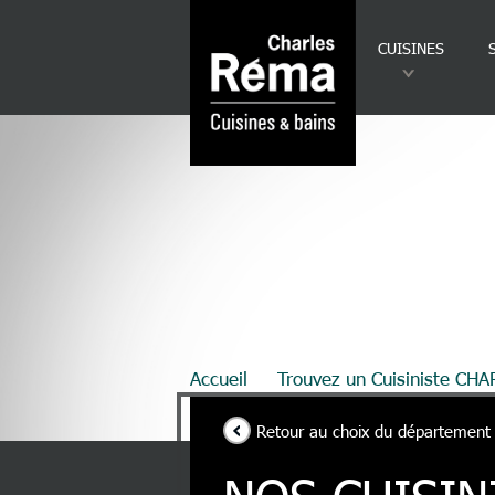
Analytics
Aller au contenu principal
CUISINES
Fil d'Ariane
Accueil
Trouvez un Cuisiniste CH
Retour au choix du département