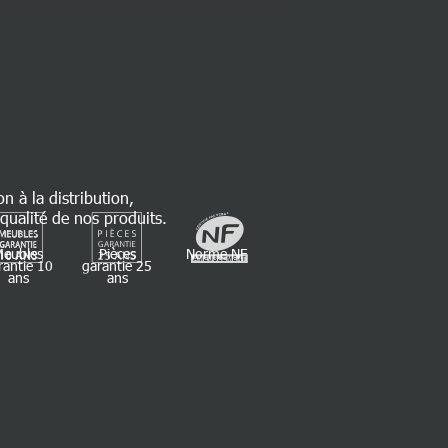
on à la distribution,
qualité de nos produits.
Meubles
Pièces
Norme NF
rantie 10
garantie 25
ans
ans