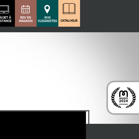
ROJET À
RDV EN
NOS
CATALOGUE
ISTANCE
MAGASIN
CUISINISTES