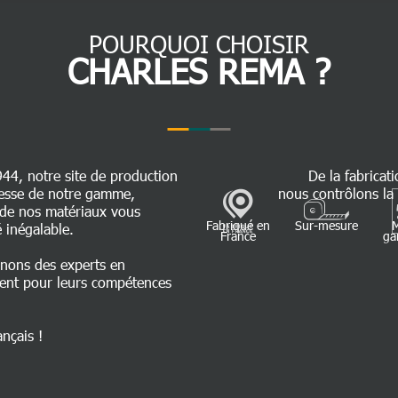
POURQUOI CHOISIR
CHARLES REMA ?
944, notre site de production
De la fabricati
chesse de notre gamme,
nous contrôlons la 
é de nos matériaux vous
Fabriqué en
Sur-mesure
 inégalable.
France
ga
nnons des experts en
ent pour leurs compétences
ançais !