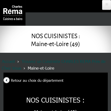
Aller au contenu principal
Analytics
DEVENIR
REVENDEUR
NOS CUISINISTES :
Maine-et-Loire (49)
PROJET À
DISTANCE
Fil d'Ariane
Accueil
Trouvez un Cuisiniste CHARLES REMA Près de
Chez Vous
Maine-et-Loire
RDV EN
MAGASIN
Retour au choix du département
NOS
CUISINISTES
NOS CUISINISTES :
MENU