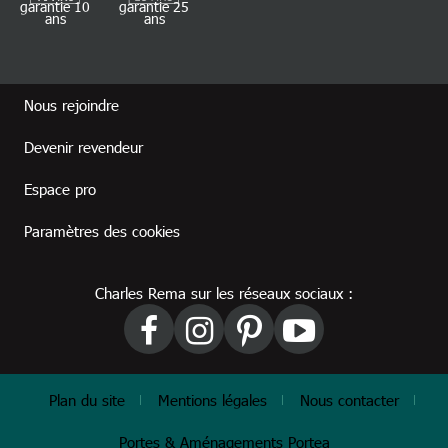
garantie 10
garantie 25
ans
ans
Footer revendeur
Nous rejoindre
Devenir revendeur
Espace pro
Paramètres des cookies
Charles Rema sur les réseaux sociaux :
Footer
Plan du site
Mentions légales
Nous contacter
Portes & Aménagements Portea