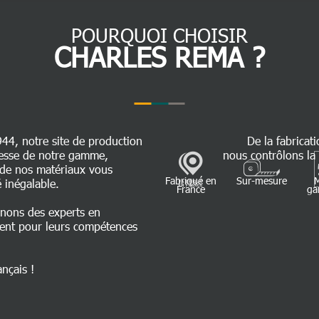
POURQUOI CHOISIR
CHARLES REMA ?
944, notre site de production
De la fabricati
chesse de notre gamme,
nous contrôlons la 
é de nos matériaux vous
Fabriqué en
Sur-mesure
 inégalable.
France
ga
nnons des experts en
ent pour leurs compétences
ançais !