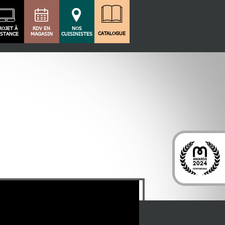
ROJET À
RDV EN
NOS
CATALOGUE
ISTANCE
MAGASIN
CUISINISTES