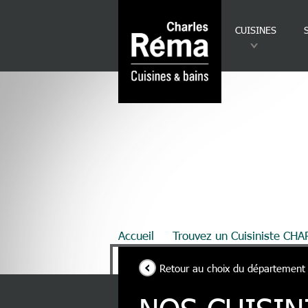
Analytics
Aller au contenu principal
CUISINES
Fil d'Ariane
Accueil
Trouvez un Cuisiniste CH
Retour au choix du département