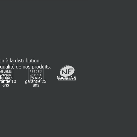
on à la distribution,
qualité de nos produits.
Meubles
Pièces
Norme NF
rantie 10
garantie 25
ans
ans