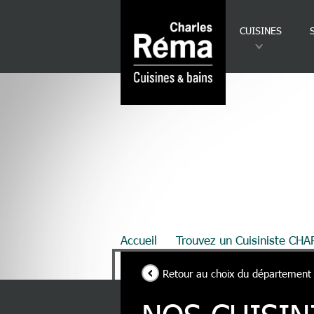
Analytics
Aller au contenu principal
CUISINES
Fil d'Ariane
Accueil
Trouvez un Cuisiniste CH
Retour au choix du département