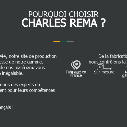
POURQUOI CHOISIR
CHARLES REMA ?
944, notre site de production
De la fabricati
chesse de notre gamme,
nous contrôlons la 
é de nos matériaux vous
Fabriqué en
Sur-mesure
 inégalable.
France
ga
nnons des experts en
ent pour leurs compétences
ançais !