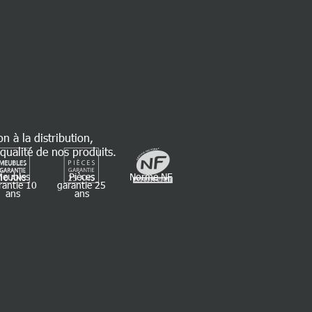
on à la distribution,
qualité de nos produits.
Meubles
Pièces
Norme NF
rantie 10
garantie 25
ans
ans