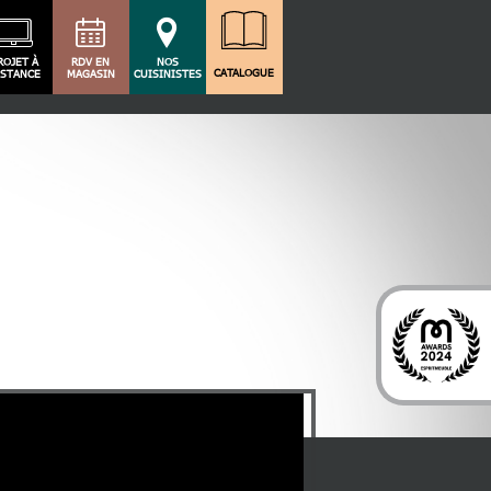
ROJET À
RDV EN
NOS
CATALOGUE
ISTANCE
MAGASIN
CUISINISTES