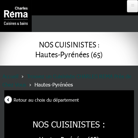
Aller au contenu principal
Analytics
DEVENIR
REVENDEUR
NOS CUISINISTES :
Hautes-Pyrénées (65)
PROJET À
DISTANCE
Fil d'Ariane
Accueil
Trouvez un Cuisiniste CHARLES REMA Près de
Chez Vous
Hautes-Pyrénées
RDV EN
MAGASIN
Retour au choix du département
NOS
CUISINISTES
NOS CUISINISTES :
MENU