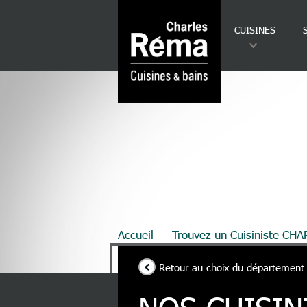
Analytics
Aller au contenu principal
CUISINES
Fil d'Ariane
Accueil
Trouvez un Cuisiniste CH
Retour au choix du département