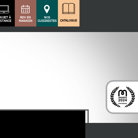
ROJET À
RDV EN
NOS
CATALOGUE
ISTANCE
MAGASIN
CUISINISTES