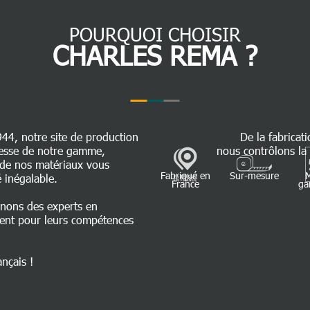
POURQUOI CHOISIR
CHARLES REMA ?
944, notre site de production
De la fabricati
chesse de notre gamme,
nous contrôlons la 
é de nos matériaux vous
Fabriqué en
Sur-mesure
 inégalable.
France
ga
nnons des experts en
ent pour leurs compétences
ançais !