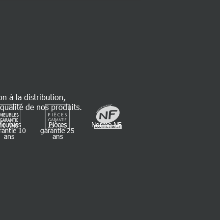
on à la distribution,
qualité de nos produits.
Meubles
Pièces
Norme NF
rantie 10
garantie 25
ans
ans