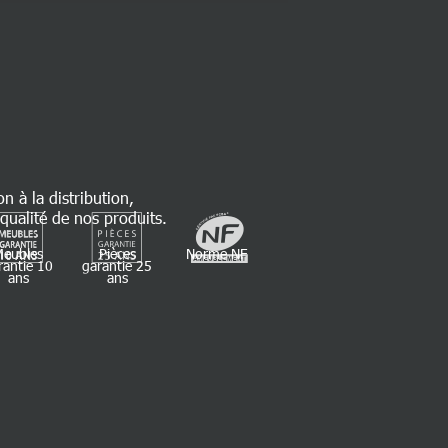
on à la distribution,
qualité de nos produits.
Meubles
Pièces
Norme NF
rantie 10
garantie 25
ans
ans