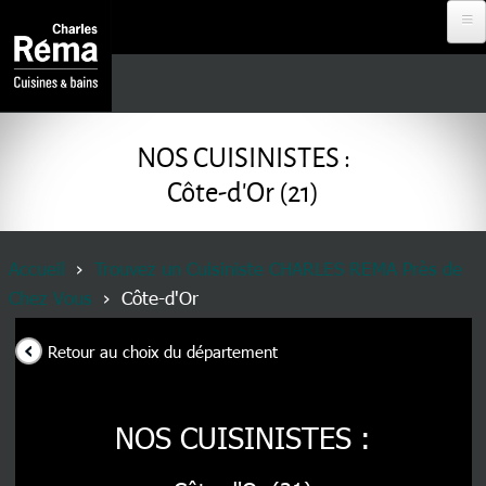
Aller au contenu principal
Analytics
DEVENIR
REVENDEUR
NOS CUISINISTES :
Côte-d'Or (21)
PROJET À
DISTANCE
Fil d'Ariane
Accueil
Trouvez un Cuisiniste CHARLES REMA Près de
Chez Vous
Côte-d'Or
RDV EN
MAGASIN
Retour au choix du département
NOS
CUISINISTES
NOS CUISINISTES :
MENU