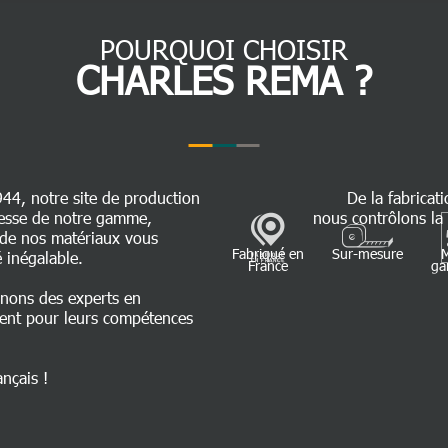
POURQUOI CHOISIR
CHARLES REMA ?
944, notre site de production
De la fabricati
chesse de notre gamme,
nous contrôlons la 
é de nos matériaux vous
Fabriqué en
Sur-mesure
 inégalable.
France
ga
nnons des experts en
ent pour leurs compétences
ançais !