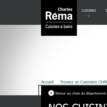
Analytics
Aller au contenu principal
CUISINES
Fil d'Ariane
Accueil
Trouvez un Cuisiniste CH
Retour au choix du département