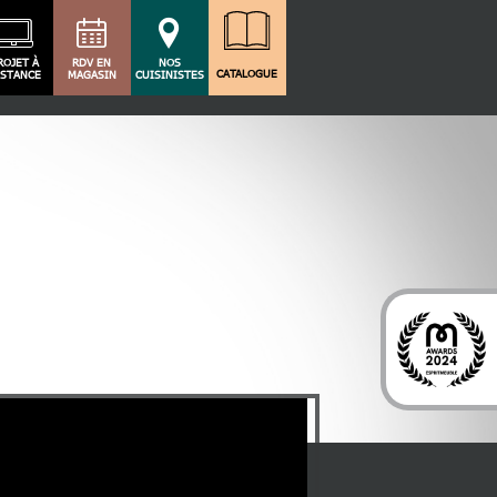
ROJET À
RDV EN
NOS
CATALOGUE
ISTANCE
MAGASIN
CUISINISTES