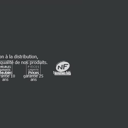
on à la distribution,
qualité de nos produits.
Meubles
Pièces
Norme NF
rantie 10
garantie 25
ans
ans