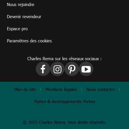
Footer revendeur
Nous rejoindre
Devenir revendeur
Espace pro
Paramètres des cookies
Charles Rema sur les réseaux sociaux :
Footer
Plan du site
Mentions légales
Nous contacter
Portes & Aménagements Portea
© 2025 Charles Rema, tous droits réservés.