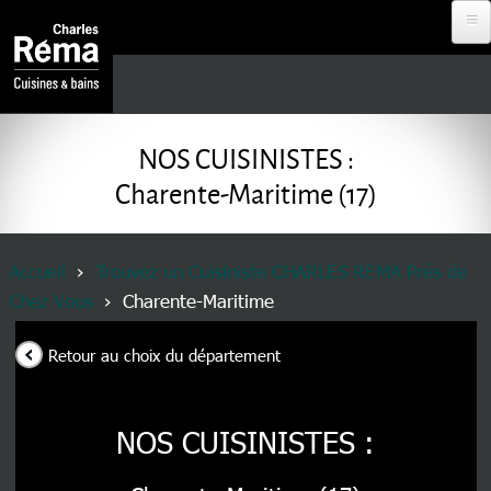
Aller au contenu principal
Analytics
DEVENIR
REVENDEUR
NOS CUISINISTES :
Charente-Maritime (17)
PROJET À
DISTANCE
Fil d'Ariane
Accueil
Trouvez un Cuisiniste CHARLES REMA Près de
Chez Vous
Charente-Maritime
RDV EN
MAGASIN
Retour au choix du département
NOS
CUISINISTES
NOS CUISINISTES :
MENU