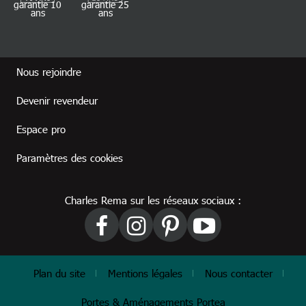
garantie 10
garantie 25
ans
ans
Footer revendeur
Nous rejoindre
Devenir revendeur
Espace pro
Paramètres des cookies
Charles Rema sur les réseaux sociaux :
Footer
Plan du site
Mentions légales
Nous contacter
Portes & Aménagements Portea