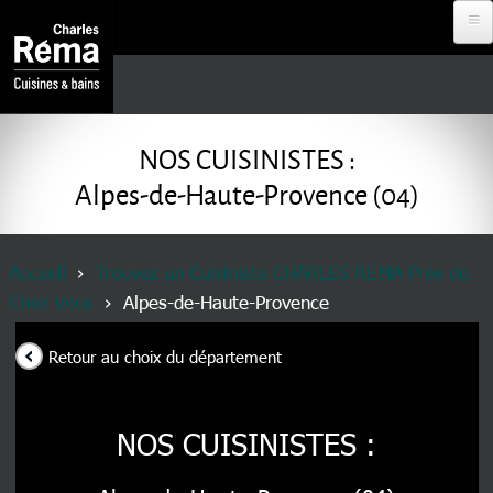
Aller au contenu principal
Analytics
DEVENIR
REVENDEUR
NOS CUISINISTES :
Alpes-de-Haute-Provence (04)
PROJET À
DISTANCE
Fil d'Ariane
Accueil
Trouvez un Cuisiniste CHARLES REMA Près de
Chez Vous
Alpes-de-Haute-Provence
RDV EN
MAGASIN
Retour au choix du département
NOS
CUISINISTES
NOS CUISINISTES :
MENU